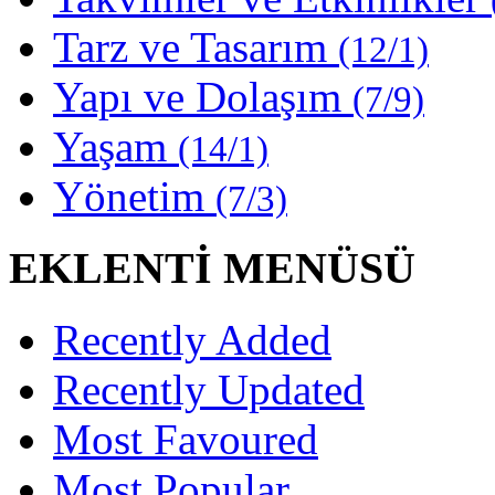
Tarz ve Tasarım
(12/1)
Yapı ve Dolaşım
(7/9)
Yaşam
(14/1)
Yönetim
(7/3)
EKLENTİ MENÜSÜ
Recently Added
Recently Updated
Most Favoured
Most Popular