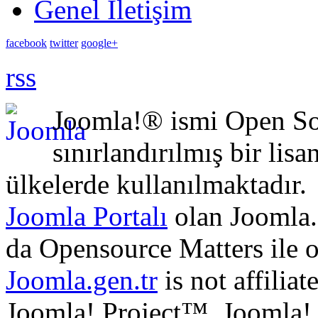
Genel İletişim
facebook
twitter
google+
rss
Joomla!® ismi Open Sou
sınırlandırılmış bir lisa
ülkelerde kullanılmaktadır.
Joomla Portalı
olan Joomla.
da Opensource Matters ile 
Joomla.gen.tr
is not affilia
Joomla! Project™. Joomla!