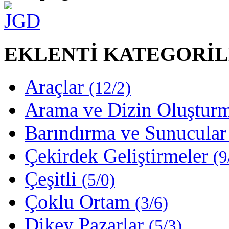
EKLENTİ KATEGORİL
Araçlar
(12/2)
Arama ve Dizin Oluştur
Barındırma ve Sunucula
Çekirdek Geliştirmeler
(9
Çeşitli
(5/0)
Çoklu Ortam
(3/6)
Dikey Pazarlar
(5/3)