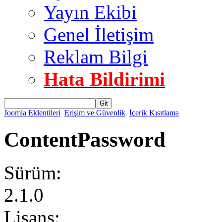
Yayın Ekibi
Genel İletişim
Reklam Bilgi
Hata Bildirimi
Git
Joomla Eklentileri
Erişim ve Güvenlik
İçerik Kısıtlama
ContentPassword
Sürüm:
2.1.0
Lisans: