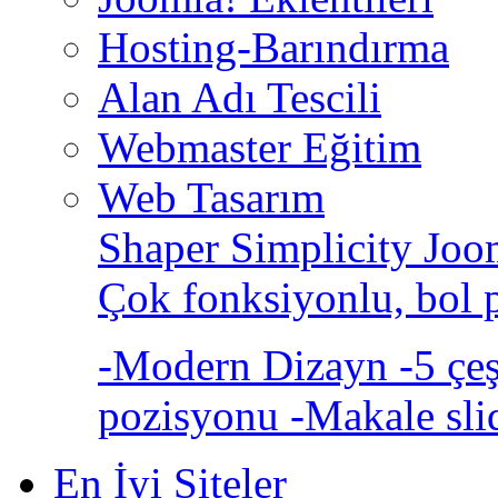
Hosting-Barındırma
Alan Adı Tescili
Webmaster Eğitim
Web Tasarım
Shaper Simplicity Joo
Çok fonksiyonlu, bol 
-Modern Dizayn -5 çeşi
pozisyonu -Makale sli
En İyi Siteler