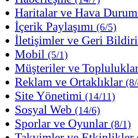
Haritalar ve Hava Duru
İçerik Paylaşımı
(6/5)
İletişimler ve Geri Bildi
Mobil
(5/1)
Müşteriler ve Toplulukla
Reklam ve Ortaklıklar
(8/
Site Yönetimi
(14/11)
Sosyal Web
(14/6)
Sporlar ve Oyunlar
(8/1)
Takvimler ve Etkinlikler