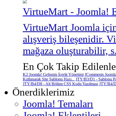
VirtueMart - Joomla! E
VirtueMart Joomla için
alışveriş bileşenidir. V
mağaza oluşturabilir, s.
En Çok Takip Edilenle
K2 Joomla! Gelişmiş İçerik Yönetimi
JComments Joomla!
Kullanarak Site Şablonu Hazı...
JTY/B3/D1 - Şablonu Pa
JTY/B4/D8 - Alt Bölüm CSS Kodu Yazılması
JTY/B4/D
Önerdiklerimiz
Joomla! Temaları
Joomla! Eklentileri