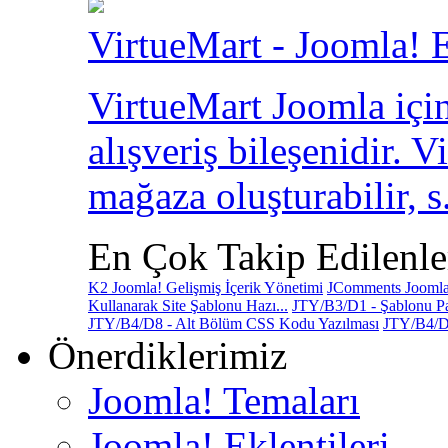
VirtueMart - Joomla! E
VirtueMart Joomla için
alışveriş bileşenidir. V
mağaza oluşturabilir, s.
En Çok Takip Edilenle
K2 Joomla! Gelişmiş İçerik Yönetimi
JComments Joomla!
Kullanarak Site Şablonu Hazı...
JTY/B3/D1 - Şablonu Pa
JTY/B4/D8 - Alt Bölüm CSS Kodu Yazılması
JTY/B4/D
Önerdiklerimiz
Joomla! Temaları
Joomla! Eklentileri