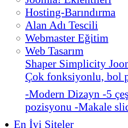
Hosting-Barındırma
Alan Adı Tescili
Webmaster Eğitim
Web Tasarım
Shaper Simplicity Joo
Çok fonksiyonlu, bol 
-Modern Dizayn -5 çeşi
pozisyonu -Makale sli
En İyi Siteler