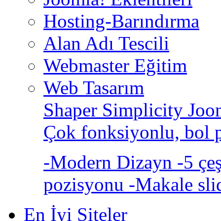
Hosting-Barındırma
Alan Adı Tescili
Webmaster Eğitim
Web Tasarım
Shaper Simplicity Joo
Çok fonksiyonlu, bol 
-Modern Dizayn -5 çeşi
pozisyonu -Makale sli
En İyi Siteler