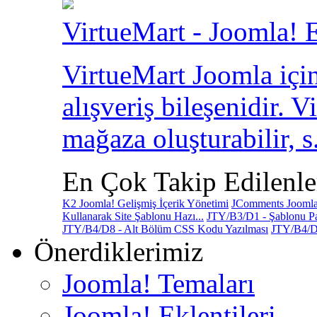
VirtueMart - Joomla! E
VirtueMart Joomla için
alışveriş bileşenidir. V
mağaza oluşturabilir, s.
En Çok Takip Edilenle
K2 Joomla! Gelişmiş İçerik Yönetimi
JComments Joomla!
Kullanarak Site Şablonu Hazı...
JTY/B3/D1 - Şablonu Pa
JTY/B4/D8 - Alt Bölüm CSS Kodu Yazılması
JTY/B4/D
Önerdiklerimiz
Joomla! Temaları
Joomla! Eklentileri