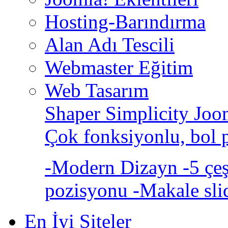
Hosting-Barındırma
Alan Adı Tescili
Webmaster Eğitim
Web Tasarım
Shaper Simplicity Joo
Çok fonksiyonlu, bol 
-Modern Dizayn -5 çeşi
pozisyonu -Makale sli
En İyi Siteler