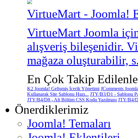
VirtueMart - Joomla! E
VirtueMart Joomla için
alışveriş bileşenidir. V
mağaza oluşturabilir, s.
En Çok Takip Edilenle
K2 Joomla! Gelişmiş İçerik Yönetimi
JComments Joomla!
Kullanarak Site Şablonu Hazı...
JTY/B3/D1 - Şablonu Pa
JTY/B4/D8 - Alt Bölüm CSS Kodu Yazılması
JTY/B4/D
Önerdiklerimiz
Joomla! Temaları
Joomla! Eklentileri