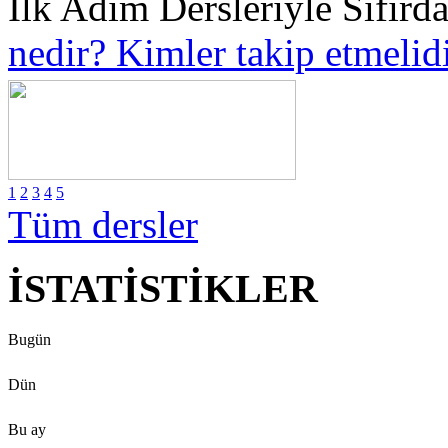
İlk Adım Dersleriyle Sıfırd
nedir? Kimler takip etmelid
1
2
3
4
5
Tüm dersler
İSTATİSTİKLER
Bugün
Dün
Bu ay