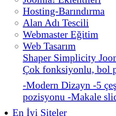
Hosting-Barındırma
Alan Adı Tescili
Webmaster Eğitim
Web Tasarım
Shaper Simplicity Joo
Çok fonksiyonlu, bol 
-Modern Dizayn -5 çeşi
pozisyonu -Makale sli
En İyi Siteler