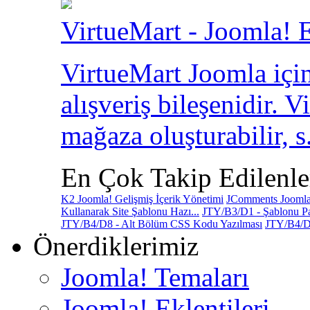
VirtueMart - Joomla! E
VirtueMart Joomla için
alışveriş bileşenidir. V
mağaza oluşturabilir, s.
En Çok Takip Edilenle
K2 Joomla! Gelişmiş İçerik Yönetimi
JComments Joomla!
Kullanarak Site Şablonu Hazı...
JTY/B3/D1 - Şablonu Pa
JTY/B4/D8 - Alt Bölüm CSS Kodu Yazılması
JTY/B4/D
Önerdiklerimiz
Joomla! Temaları
Joomla! Eklentileri