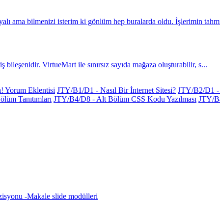
ı ama bilmenizi isterim ki gönlüm hep buralarda oldu. İşlerimin tahmin
 bileşenidir. VirtueMart ile sınırsız sayıda mağaza oluşturabilir, s...
 Yorum Eklentisi
JTY/B1/D1 - Nasıl Bir İnternet Sitesi?
JTY/B2/D1 - 
ölüm Tanıtımları
JTY/B4/D8 - Alt Bölüm CSS Kodu Yazılması
JTY/B
zisyonu -Makale slide modülleri