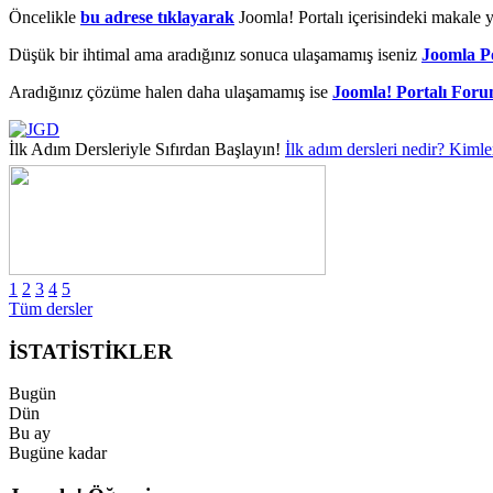
Öncelikle
bu adrese tıklayarak
Joomla! Portalı içerisindeki makale y
Düşük bir ihtimal ama aradığınız sonuca ulaşamamış iseniz
Joomla Po
Aradığınız çözüme halen daha ulaşamamış ise
Joomla! Portalı Foru
İlk Adım Dersleriyle Sıfırdan Başlayın!
İlk adım dersleri nedir? Kimle
1
2
3
4
5
Tüm dersler
İSTATİSTİKLER
Bugün
Dün
Bu ay
Bugüne kadar