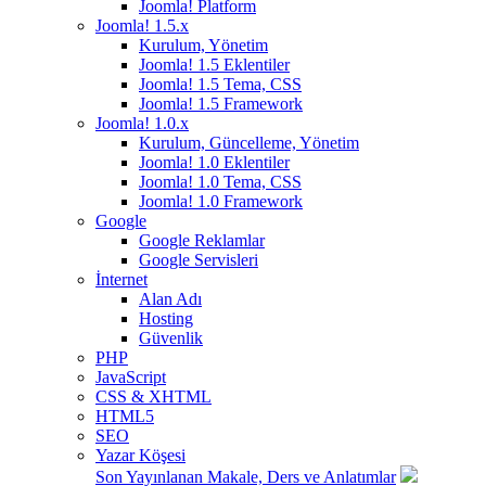
Joomla! Platform
Joomla! 1.5.x
Kurulum, Yönetim
Joomla! 1.5 Eklentiler
Joomla! 1.5 Tema, CSS
Joomla! 1.5 Framework
Joomla! 1.0.x
Kurulum, Güncelleme, Yönetim
Joomla! 1.0 Eklentiler
Joomla! 1.0 Tema, CSS
Joomla! 1.0 Framework
Google
Google Reklamlar
Google Servisleri
İnternet
Alan Adı
Hosting
Güvenlik
PHP
JavaScript
CSS & XHTML
HTML5
SEO
Yazar Köşesi
Son Yayınlanan Makale, Ders ve Anlatımlar