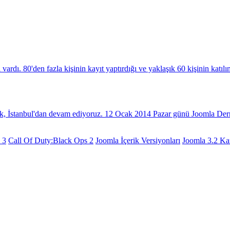
dı. 80'den fazla kişinin kayıt yaptırdığı ve yaklaşık 60 kişinin katılı
k, İstanbul'dan devam ediyoruz. 12 Ocak 2014 Pazar günü Joomla Dern
 3
Call Of Duty:Black Ops 2
Joomla İçerik Versiyonları
Joomla 3.2 Kar