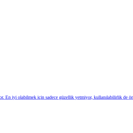
or. En iyi olabilmek için sadece güzellik yetmiyor, kullanılabilirlik de ö