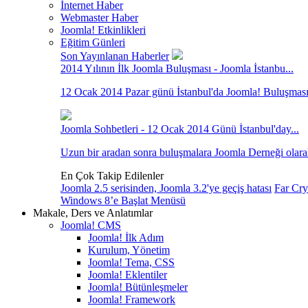
İnternet Haber
Webmaster Haber
Joomla! Etkinlikleri
Eğitim Günleri
Son Yayınlanan Haberler
2014 Yılının İlk Joomla Buluşması - Joomla İstanbu...
12 Ocak 2014 Pazar günü İstanbul'da Joomla! Buluşması var
Joomla Sohbetleri - 12 Ocak 2014 Günü İstanbul'day...
Uzun bir aradan sonra buluşmalara Joomla Derneği olara
En Çok Takip Edilenler
Joomla 2.5 serisinden, Joomla 3.2'ye geçiş hatası
Far Cry
Windows 8’e Başlat Menüsü
Makale, Ders ve Anlatımlar
Joomla! CMS
Joomla! İlk Adım
Kurulum, Yönetim
Joomla! Tema, CSS
Joomla! Eklentiler
Joomla! Bütünleşmeler
Joomla! Framework