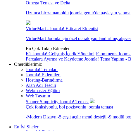
Omega Teması ve Delta
Uzunca bir zaman oldu joomla.gen.tr'de paylaşım yapmayal
VirtueMart - Joomla! E-ticaret Eklentisi
VirtueMart Joomla için özel olarak yapılandırılmış alışveriş
En Çok Takip Edilenler
K2 Joomla! Gelişmiş İçerik Yönetimi
JComments Joomla!
Parçalara Ayırma ve Kaydetme
Joomla! Tema Yapımı - B
Önerdiklerimiz
Joomla! Temaları
Joomla! Eklentileri
Hosting-Barındırma
Alan Adı Tescili
Webmaster Eğitim
Web Tasarım
Shaper Simplicity Joomla! Teması
Çok fonksiyonlu, bol pozisyonlu joomla teması
-Modern Dizayn -5 çeşit açılır menü desteği -9 modül po
En İyi Siteler