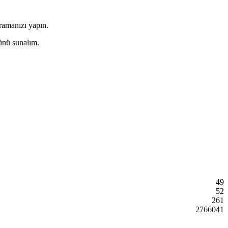
ramanızı yapın.
münü sunalım.
49
52
261
2766041