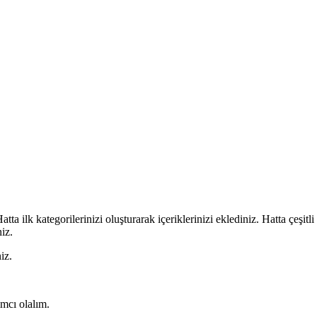
ta ilk kategorilerinizi oluşturarak içeriklerinizi eklediniz. Hatta çeşit
iz.
iz.
mcı olalım.