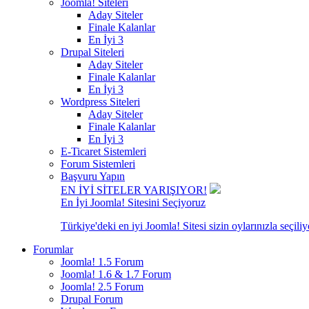
Joomla! Siteleri
Aday Siteler
Finale Kalanlar
En İyi 3
Drupal Siteleri
Aday Siteler
Finale Kalanlar
En İyi 3
Wordpress Siteleri
Aday Siteler
Finale Kalanlar
En İyi 3
E-Ticaret Sistemleri
Forum Sistemleri
Başvuru Yapın
EN İYİ SİTELER YARIŞIYOR!
En İyi Joomla! Sitesini Seçiyoruz
Türkiye'deki en iyi Joomla! Sitesi sizin oylarınızla seçiliy
Forumlar
Joomla! 1.5 Forum
Joomla! 1.6 & 1.7 Forum
Joomla! 2.5 Forum
Drupal Forum