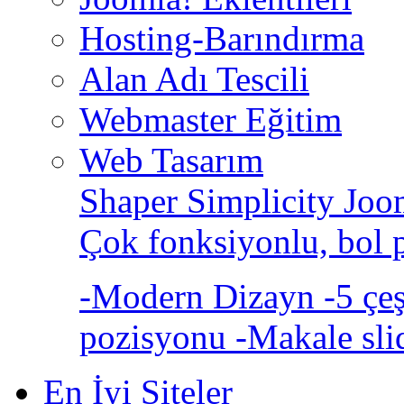
Hosting-Barındırma
Alan Adı Tescili
Webmaster Eğitim
Web Tasarım
Shaper Simplicity Joo
Çok fonksiyonlu, bol 
-Modern Dizayn -5 çeşi
pozisyonu -Makale sli
En İyi Siteler