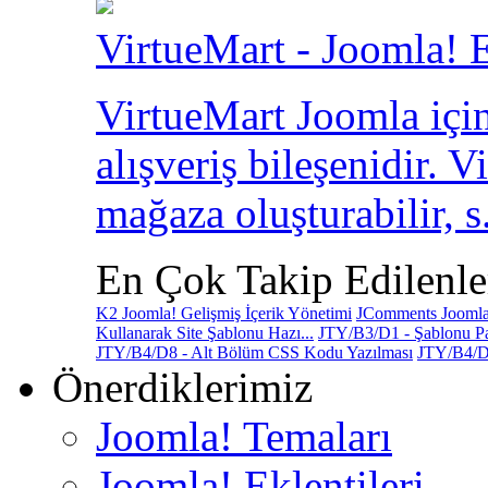
VirtueMart - Joomla! E
VirtueMart Joomla için
alışveriş bileşenidir. V
mağaza oluşturabilir, s.
En Çok Takip Edilenle
K2 Joomla! Gelişmiş İçerik Yönetimi
JComments Joomla!
Kullanarak Site Şablonu Hazı...
JTY/B3/D1 - Şablonu Pa
JTY/B4/D8 - Alt Bölüm CSS Kodu Yazılması
JTY/B4/D
Önerdiklerimiz
Joomla! Temaları
Joomla! Eklentileri