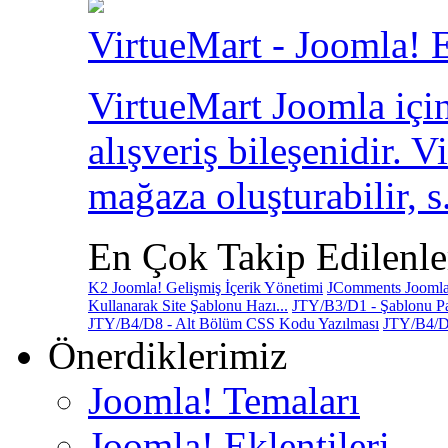
VirtueMart - Joomla! E
VirtueMart Joomla için
alışveriş bileşenidir. V
mağaza oluşturabilir, s.
En Çok Takip Edilenle
K2 Joomla! Gelişmiş İçerik Yönetimi
JComments Joomla!
Kullanarak Site Şablonu Hazı...
JTY/B3/D1 - Şablonu Pa
JTY/B4/D8 - Alt Bölüm CSS Kodu Yazılması
JTY/B4/D
Önerdiklerimiz
Joomla! Temaları
Joomla! Eklentileri