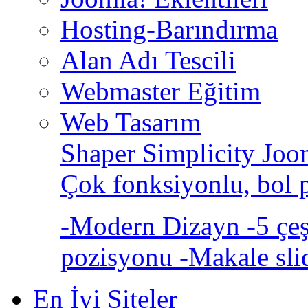
Hosting-Barındırma
Alan Adı Tescili
Webmaster Eğitim
Web Tasarım
Shaper Simplicity Joo
Çok fonksiyonlu, bol 
-Modern Dizayn -5 çeşi
pozisyonu -Makale sli
En İyi Siteler