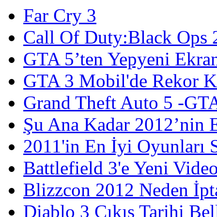
Far Cry 3
Call Of Duty:Black Ops 
GTA 5’ten Yepyeni Ekran
GTA 3 Mobil'de Rekor Kı
Grand Theft Auto 5 -GT
Şu Ana Kadar 2012’nin E
2011'in En İyi Oyunları S
Battlefield 3'e Yeni Vid
Blizzcon 2012 Neden İpta
Diablo 3 Çıkış Tarihi Be