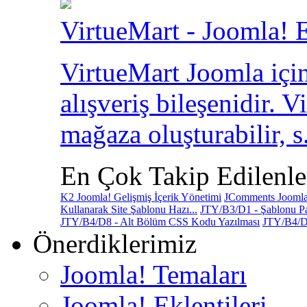
VirtueMart - Joomla! E
VirtueMart Joomla için
alışveriş bileşenidir. V
mağaza oluşturabilir, s.
En Çok Takip Edilenle
K2 Joomla! Gelişmiş İçerik Yönetimi
JComments Joomla!
Kullanarak Site Şablonu Hazı...
JTY/B3/D1 - Şablonu Pa
JTY/B4/D8 - Alt Bölüm CSS Kodu Yazılması
JTY/B4/D
Önerdiklerimiz
Joomla! Temaları
Joomla! Eklentileri