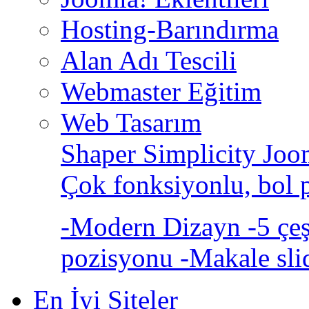
Hosting-Barındırma
Alan Adı Tescili
Webmaster Eğitim
Web Tasarım
Shaper Simplicity Joo
Çok fonksiyonlu, bol 
-Modern Dizayn -5 çeşi
pozisyonu -Makale sli
En İyi Siteler