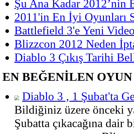
Şu Ana Kadar 2012’nin E
2011'in En İyi Oyunları S
Battlefield 3'e Yeni Vid
Blizzcon 2012 Neden İpta
Diablo 3 Çıkış Tarihi Be
EN BEĞENİLEN OYUN
Diablo 3 , 1 Şubat'ta 
Bildiğiniz üzere önceki y
Şubatta çıkacağına dair b