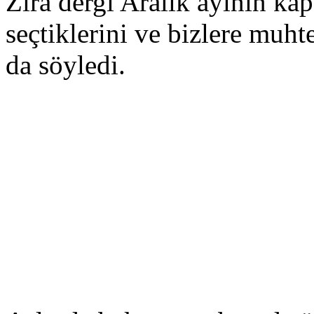
Zira dergi Aralık ayının ka
seçtiklerini ve bizlere muht
da söyledi.