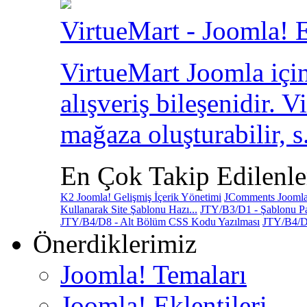
VirtueMart - Joomla! E
VirtueMart Joomla için
alışveriş bileşenidir. V
mağaza oluşturabilir, s.
En Çok Takip Edilenle
K2 Joomla! Gelişmiş İçerik Yönetimi
JComments Joomla!
Kullanarak Site Şablonu Hazı...
JTY/B3/D1 - Şablonu Pa
JTY/B4/D8 - Alt Bölüm CSS Kodu Yazılması
JTY/B4/D
Önerdiklerimiz
Joomla! Temaları
Joomla! Eklentileri