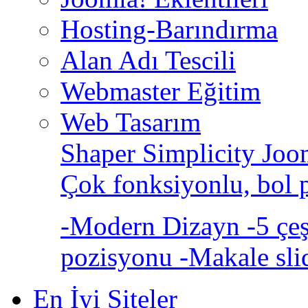
Hosting-Barındırma
Alan Adı Tescili
Webmaster Eğitim
Web Tasarım
Shaper Simplicity Joo
Çok fonksiyonlu, bol 
-Modern Dizayn -5 çeşi
pozisyonu -Makale sli
En İyi Siteler